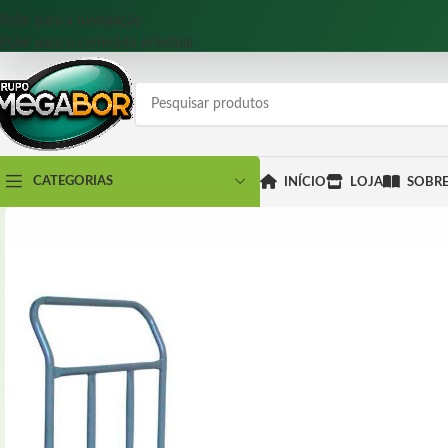
Pular para a navegação
Pular para o conteúdo principal
CATEGORIAS
INÍCIO
LOJA
SOBR