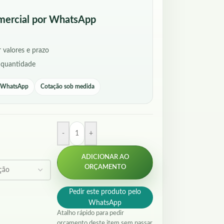
mercial por WhatsApp
 valores e prazo
 quantidade
r WhatsApp
Cotação sob medida
-
+
ADICIONAR AO
ORÇAMENTO
Pedir este produto pelo
WhatsApp
Atalho rápido para pedir
orçamento deste item sem passar