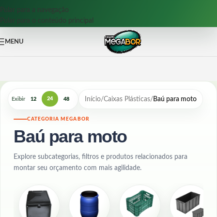
Pular para a navegação
Pular para o conteúdo principal
MENU
Início
/
Caixas Plásticas
/
Baú para moto
24
Exibir
12
48
CATEGORIA MEGABOR
Baú para moto
Explore subcategorias, filtros e produtos relacionados para
montar seu orçamento com mais agilidade.