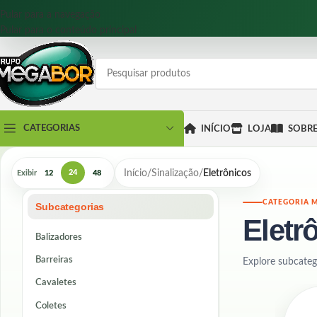
Pular para a navegação
Pular para o conteúdo principal
CATEGORIAS
INÍCIO
LOJA
SOBR
Início
/
Sinalização
/
Eletrônicos
24
Exibir
12
48
CATEGORIA 
Subcategorias
Eletr
Balizadores
Barreiras
Explore subcateg
Cavaletes
Coletes