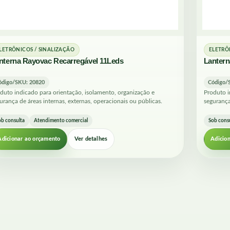
LETRÔNICOS / SINALIZAÇÃO
ELETRÔ
nterna Rayovac Recarregável 11Leds
Lantern
ódigo/SKU: 20820
Código/
duto indicado para orientação, isolamento, organização e
Produto i
urança de áreas internas, externas, operacionais ou públicas.
segurança
ob consulta
Atendimento comercial
Sob cons
Adicionar ao orçamento
Ver detalhes
Adicio