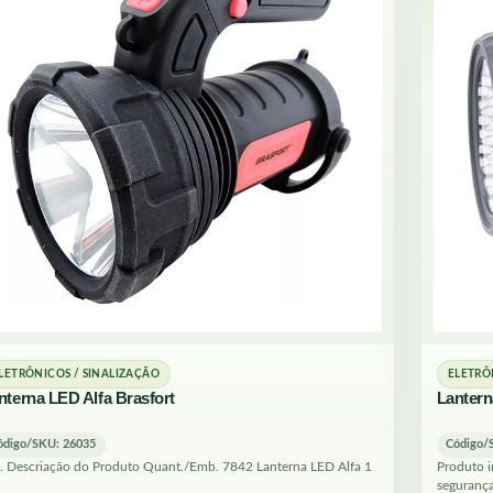
LETRÔNICOS / SINALIZAÇÃO
ELETRÔ
nterna LED Alfa Brasfort
Lantern
ódigo/SKU: 26035
Código/
. Descriação do Produto Quant./Emb. 7842 Lanterna LED Alfa 1
Produto i
segurança