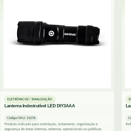
Acima de R$ 150
Placas
Protetor Garagem
Telas
ELETRÔNICOS / SINALIZAÇÃO
E
Lanterna Indestrutível LED DIY3AAA
La
Código/SKU: 23278
C
Produto indicado para orientação, isolamento, organização e
Ref
segurança de áreas internas, externas, operacionais ou públicas.