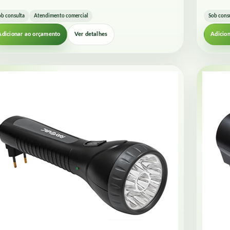
ob consulta
Atendimento comercial
Sob cons
Adicionar ao orçamento
Ver detalhes
Adicio