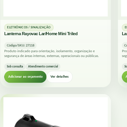
ELETRÔNICOS / SINALIZAÇÃO
E
Lanterna Rayovac Lar/Home Mini Triled
La
Código/SKU: 27118
C
Produto indicado para orientação, isolamento, organização e
Pro
segurança de áreas internas, externas, operacionais ou públicas.
seg
Sob consulta
Atendimento comercial
S
Adicionar ao orçamento
Ver detalhes