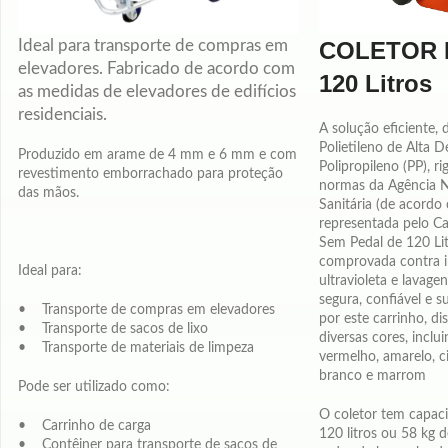
Ideal para transporte de compras em
COLETOR 
elevadores. Fabricado de acordo com
120 Litros
as medidas de elevadores de edifícios
residenciais.
A solução eficiente, 
Polietileno de Alta 
Produzido em arame de 4 mm e 6 mm e com
Polipropileno (PP), 
revestimento emborrachado para proteção
normas da Agência Na
das mãos.
Sanitária (de acordo
representada pelo Ca
Sem Pedal de 120 Lit
comprovada contra i
Ideal para:
ultravioleta e lavage
segura, confiável e s
• Transporte de compras em elevadores
por este carrinho, d
• Transporte de sacos de lixo
diversas cores, inclui
• Transporte de materiais de limpeza
vermelho, amarelo, ci
branco e marrom
Pode ser utilizado como:
O coletor tem capac
• Carrinho de carga
120 litros ou 58 kg 
• Contêiner para transporte de sacos de