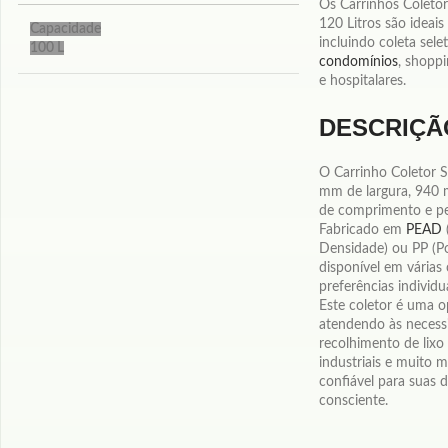
Os Carrinhos Coleto
120 Litros são ideais
Capacidade
incluindo coleta sele
100 L
condomínios
, shoppi
e hospitalares.
DESCRIÇÃ
O Carrinho Coletor 
mm de largura, 940
de comprimento e pe
Fabricado em
PEAD
Densidade) ou PP (Po
disponível em várias
preferências individua
Este coletor é uma op
atendendo às necess
recolhimento de lixo 
industriais e muito m
confiável para suas
consciente.