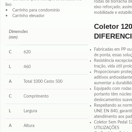
rodas de borracha d
lixo
eixo reforçado, ass
• Carrinho para condomínio
mobilidade e estabili
• Carrinho elevador
Coletor 12
Dimensões
DIFERENCI
(mm)
Fabricadas em PP o
C
620
de ponta, essas solu
Resistência excepcio
tração, vida útil pro
L
460
Proporcionam proteç
aditivos antioxidant
A
Total 1000 Cesto 500
aumentar a durabilid
Equipado com rodas 
portanto têm núcleo 
C
Comprimento
deslocamentos suav
Respeitando as norm
L
Largura
UNE EN 840, garanti
atendimento aos padr
Coletor Sem Pedal 1
A
Altura
UTILIZAÇÕES