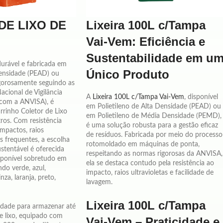
Lixeira 100L c/Tampa
DE LIXO DE
Vai-Vem: Eficiência e
Sustentabilidade em u
durável e fabricada em
Único Produto
Densidade (PEAD) ou
rigorosamente seguindo as
cional de Vigilância
A
Lixeira 100L c/Tampa Vai-Vem
, disponível
 com a ANVISA), é
em Polietileno de Alta Densidade (PEAD) ou
rrinho Coletor de Lixo
em Polietileno de Média Densidade (PEMD),
ros. Com resistência
é uma solução robusta para a gestão eficaz
mpactos, raios
de resíduos. Fabricada por meio do processo
ns frequentes, a escolha
rotomoldado em máquinas de ponta,
ustentável é oferecida
respeitando as normas rigorosas da ANVISA,
isponível sobretudo em
ela se destaca contudo pela resistência ao
ndo verde, azul,
impacto, raios ultravioletas e facilidade de
nza, laranja, preto,
lavagem.
Lixeira 100L c/Tampa
idade para armazenar até
de lixo, equipado com
Vai-Vem – Praticidade e