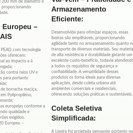
e 200 mm de diâmetro e
Armazenamento
im proporcionando
dade.
Eficiente:
0 Europeu –
Desenvolvida para otimizar espaços, essas
AIS
lixeiras são empilháveis, proporcionando
agilidade tanto no armazenamento quanto n
transporte de diversos materiais. Seu materia
u PEAD com tecnologia
de alta resistência e durabilidade garante um
ções oferecem:
excelente custo-benefício, todavia atendend
nal ao impacto e à
a todos os requisitos de segurança e
longada;
confiabilidade. A versatilidade desses
ão contra raios UV e
produtos os torna ideais para diversas
es para portanto
aplicações, desde coleta urbana até
ade;
ambientes comerciais e residenciais,
de borracha maciça,
oferecendo soluções práticas e sustentáveis.
em Polipropileno,
emente;
Coleta Seletiva
as europeias conforme a
ndo qualidade e
Simplificada:
ões exigidos.
20 Europeu –
A Lixeira foi projetada pensando portanto na