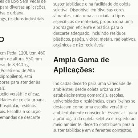
res de Lixo Sem Pedal de
sustentabilidade e na facilidade de coleta
 para diversas aplicações,
seletiva. Disponível em diversas cores
tiva e urbana,
vibrantes, cada uma associada a tipos
ngs, resíduos industriais
específicos de materiais, proporciona uma
abordagem eficiente e prática para o
descarte adequado, incluindo resíduos
O
plásticos, papéis, vidros, metais, radioativos,
orgânicos e não recicláveis.
Sem Pedal 120L tem 460
Ampla Gama de
 mm de altura, 550 mm
so de 8,440 kg.
Aplicações:
(Polietileno de Alta
lipropileno), está
 cores para atender às
Indicadas decerto para uma variedade de
is.
ambientes, desde coleta urbana até
ção versátil e eficaz,
estabelecimentos comerciais, escolas,
idades de coleta urbana,
universidades e residências, essas lixeiras se
hospitalar, resíduos
destacam como uma escolha versátil e
ais. Escolha a solução
ambientalmente consciente. Essenciais para
 demandas de descarte
a promoção da coleta seletiva e respeito ao
meio ambiente, decerto contribuem para a
sustentabilidade em diferentes contextos.