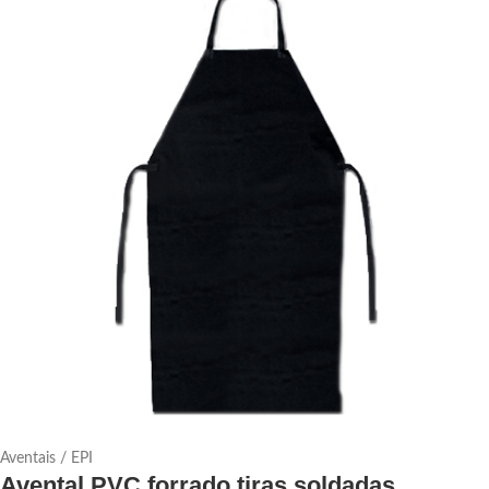
Aventais / EPI
Avental PVC forrado tiras soldadas