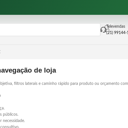
Televendas
(21) 99144
E
navegação de loja
etiva, filtros laterais e caminho rápido para produto ou orçamento come
p
ça.
 públicos.
r necessidade.
consultivo.