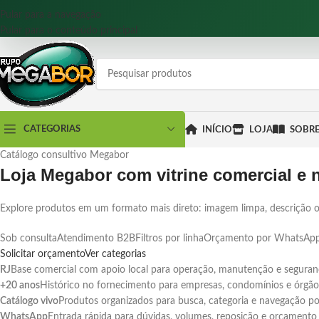
Pular para a navegação
Pular para o conteúdo principal
CATEGORIAS
INÍCIO
LOJA
SOBR
Catálogo consultivo Megabor
Loja Megabor com vitrine comercial e 
Explore produtos em um formato mais direto: imagem limpa, descrição obj
Sob consulta
Atendimento B2B
Filtros por linha
Orçamento por WhatsAp
Solicitar orçamento
Ver categorias
RJ
Base comercial com apoio local para operação, manutenção e seguran
+20 anos
Histórico no fornecimento para empresas, condomínios e órgãos
Catálogo vivo
Produtos organizados para busca, categoria e navegação po
WhatsApp
Entrada rápida para dúvidas, volumes, reposição e orçamento 